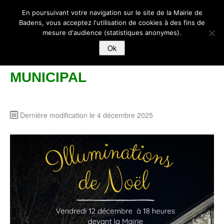
BADENS
En poursuivant votre navigation sur le site de la Mairie de
Badens, vous acceptez l'utilisation de cookies à des fins de
mesure d'audience (statistiques anonymes).
ACCUEIL
Ok
STE-EULALIE 2025 AU FOYER
MAIRIE
MUNICIPAL
ECOLE-ENFANCE-JEUNESSE
VIVRE A BADENS
Dernière modification le 4 décembre 2025
LOISIRS
HiISTOIRE ET PATRIMOINE
ACTUALITES
CONTACT