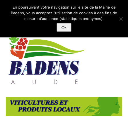
BADENS
En poursuivant votre navigation sur le site de la Mairie de
Badens, vous acceptez l'utilisation de cookies à des fins de
mesure d'audience (statistiques anonymes).
ACCUEIL
Ok
MAIRIE
ECOLE-ENFANCE-JEUNESSE
VIVRE A BADENS
LOISIRS
HiISTOIRE ET PATRIMOINE
ACTUALITES
CONTACT