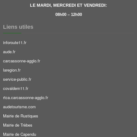
LE MARDI, MERCREDI ET VENDREDI:
08h00 – 12h00
Liens utiles
inforoute11.fr
aude.fr
carcassonne-agglo.fr
laregion.fr
service-public.fr
covaldem11.fr
rtca.carcassonne-agglo.fr
audetourisme.com
Mairie de Rustiques
Mairie de Trèbes
Mairie de Capendu