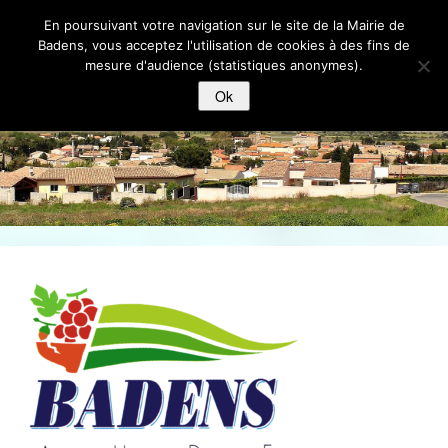
BADENS
En poursuivant votre navigation sur le site de la Mairie de
Badens, vous acceptez l'utilisation de cookies à des fins de
mesure d'audience (statistiques anonymes).
ACCUEIL
Ok
MAIRIE
ECOLE-ENFANCE-JEUNESSE
VIVRE A BADENS
LOISIRS
HiISTOIRE ET PATRIMOINE
ACTUALITES
CONTACT