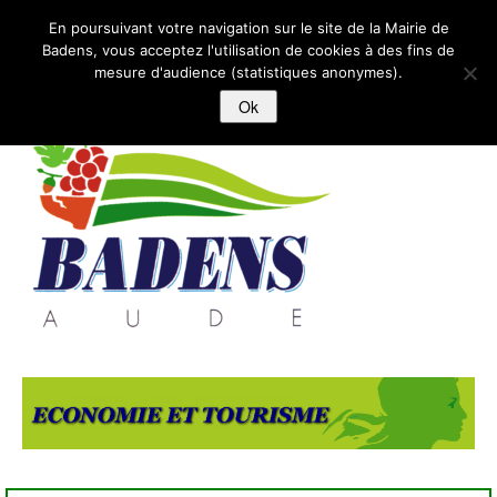
BADENS
En poursuivant votre navigation sur le site de la Mairie de
Badens, vous acceptez l'utilisation de cookies à des fins de
mesure d'audience (statistiques anonymes).
ACCUEIL
Ok
MAIRIE
ECOLE-ENFANCE-JEUNESSE
VIVRE A BADENS
LOISIRS
HiISTOIRE ET PATRIMOINE
ACTUALITES
CONTACT