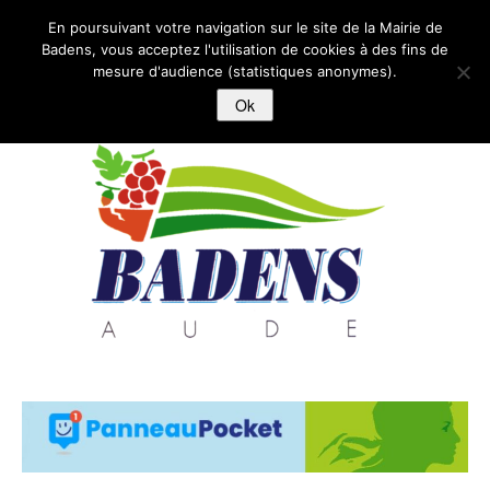
BADENS
En poursuivant votre navigation sur le site de la Mairie de
Badens, vous acceptez l'utilisation de cookies à des fins de
mesure d'audience (statistiques anonymes).
ACCUEIL
Ok
MAIRIE
ECOLE-ENFANCE-JEUNESSE
VIVRE A BADENS
LOISIRS
HiISTOIRE ET PATRIMOINE
ACTUALITES
CONTACT