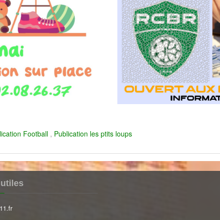
ication Football
,
Publication les ptits loups
utiles
11.fr