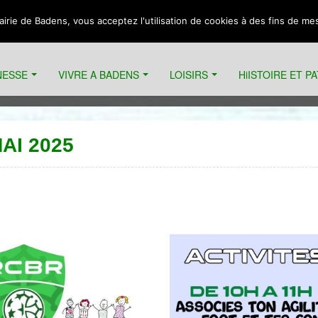
Mairie de Badens, vous acceptez l'utilisation de cookies à des fins de m
NESSE
VIVRE A BADENS
LOISIRS
HiISTOIRE ET P
e
AI 2025