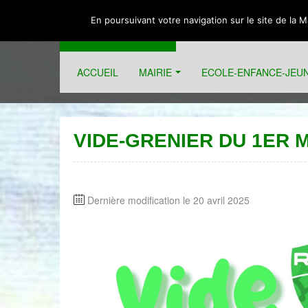
En poursuivant votre navigation sur le site de la 
BADENS
ACCUEIL
MAIRIE
ECOLE-ENFANCE-JEU
Informations municipales et associatives sur la commun
VIDE-GRENIER DU 1ER M
Dernière modification le 20 avril 2025