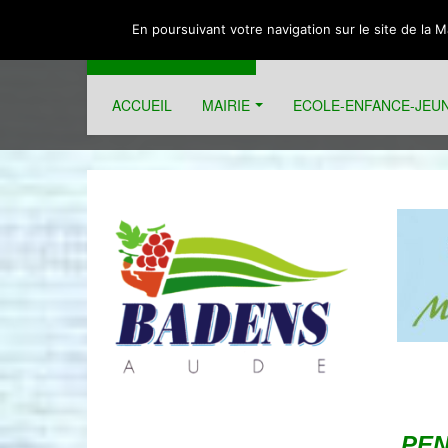
En poursuivant votre navigation sur le site de la 
BADENS
ACCUEIL
MAIRIE
ECOLE-ENFANCE-JEU
Informations municipales et associatives sur la commun
PEN