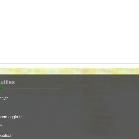
utiles
11.fr
nne-agglo.fr
fr
ublic.fr