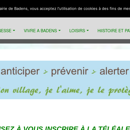
Mairie de Badens, vous acceptez l'utilisation de cookies à des fins de m
NESSE
VIVRE A BADENS
LOISIRS
HiISTOIRE ET P
e
SEZ À VOUS INSCRIRE À LA TÉLÉAL