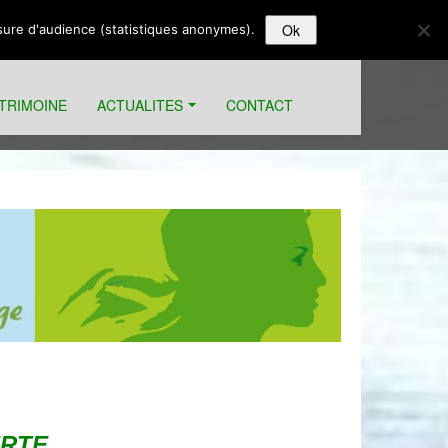
Ok
esure d'audience (statistiques anonymes).
ATRIMOINE
ACTUALITES
CONTACT
ERTE