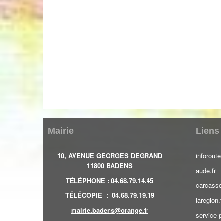
Mairie
Liens 
10, AVENUE GEORGES DEGRAND
inforoute
11800 BADENS
aude.fr
TÉLÉPHONE
:
04.68.79.14.45
carcasso
TÉLÉCOPIE
:
04.68.79.19.19
laregion.
mairie.badens@orange.fr
service-p