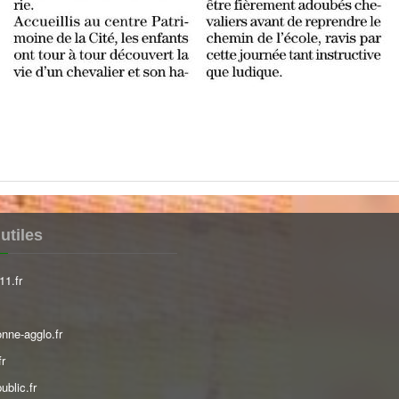
utiles
11.fr
nne-agglo.fr
fr
ublic.fr