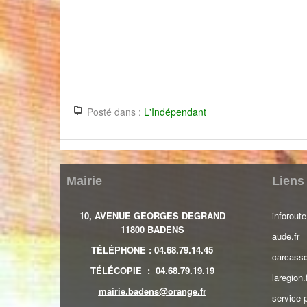
Posté dans :
L'Indépendant
Mairie
Liens 
10, AVENUE GEORGES DEGRAND
inforoute
11800 BADENS
aude.fr
TÉLÉPHONE
:
04.68.79.14.45
carcasso
TÉLÉCOPIE
:
04.68.79.19.19
laregion.
mairie.badens@orange.fr
service-p