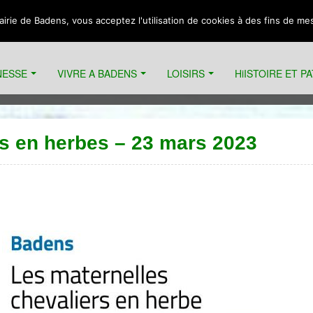
Mairie de Badens, vous acceptez l'utilisation de cookies à des fins de m
NESSE
VIVRE A BADENS
LOISIRS
HiISTOIRE ET P
e
rs en herbes – 23 mars 2023