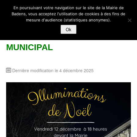
BADENS
En poursuivant votre navigation sur le site de la Mairie de
Badens, vous acceptez l'utilisation de cookies à des fins de
mesure d'audience (statistiques anonymes).
ACCUEIL
Ok
STE-EULALIE 2025 AU FOYER
MAIRIE
MUNICIPAL
ECOLE-ENFANCE-JEUNESSE
VIVRE A BADENS
Dernière modification le 4 décembre 2025
LOISIRS
HiISTOIRE ET PATRIMOINE
ACTUALITES
CONTACT